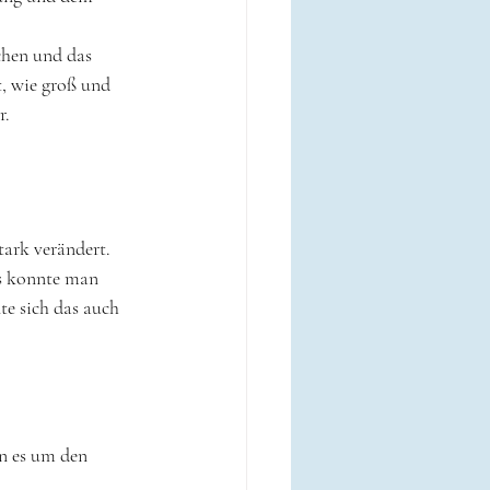
chen und das 
, wie groß und 
. 
tark verändert.
ts konnte man 
e sich das auch 
nn es um den 