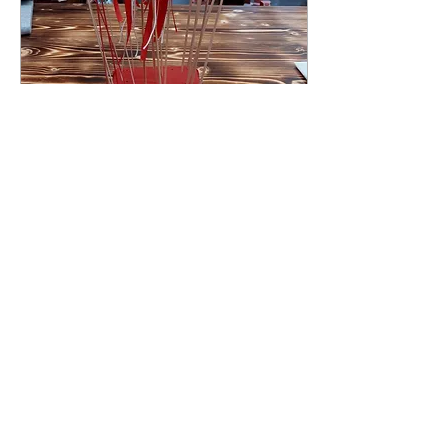
1. Feb. 2023
∙
2
Min.
Valentinstag - Woher
kommt das Fest der
Liebe?
Für Paare einer der
wichtigsten Tage im Jahr -
für Single's die Hölle auf
Erden, für Manche ein
Muss, für Andere reine
Geldmache: Der...
7
0