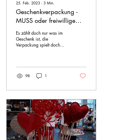
25. Feb. 2023
∙
3
Min.
Geschenkverpackung -
MUSS oder freiwillige
Draufgabe?
Es zählt doch nur was im
Geschenk ist, die
Verpackung spielt doch
keine Rolle oder vielleicht
doch? Nicht Jeder verpackt
seine Geschenke...
98
1