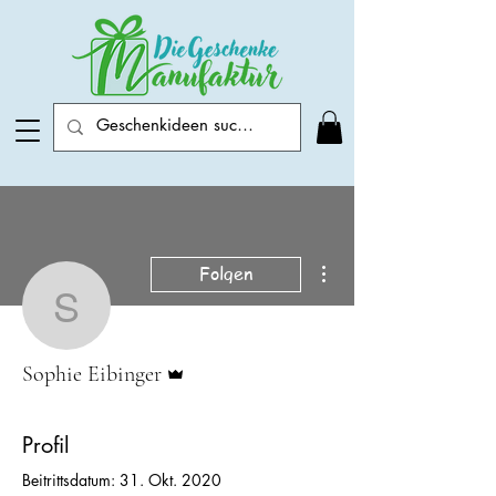
Weitere Optionen
Folgen
Sophie Eibinger
Administrator
Sophie Eibinger
Profil
Beitrittsdatum: 31. Okt. 2020