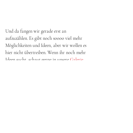
Und da fangen wir gerade erst an 
aufzuzählen. Es gibt noch soooo viel mehr 
Möglichkeiten und Ideen, aber wir wollen es 
hier nicht übertreiben. Wenn ihr noch mehr 
Ideen sucht, schaut gerne in unsere 
Galerie
oder bei unseren Socialmediakanälen auf 
Instagram
 oder auf 
Facebook
 vorbei. 
Kann ich auch was 
Falsches mitbringen?
Also grundsätzlich freut man sich immer 
über ein Geschenk und somit kann man 
nicht viel falsch machen, außer es ist der 