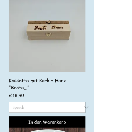
Kassette mit Kork + Herz
"Beste..."
Preis
€ 18,90
In den Warenkorb