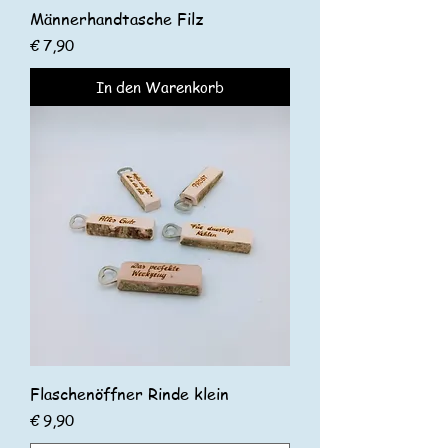
Männerhandtasche Filz
Preis
€ 7,90
In den Warenkorb
Flaschenöffner Rinde klein
Preis
€ 9,90