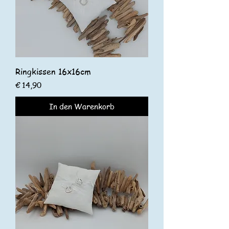
Ringkissen 16x16cm
Preis
€ 14,90
In den Warenkorb