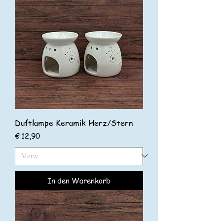
Duftlampe Keramik Herz/Stern
Preis
€ 12,90
In den Warenkorb