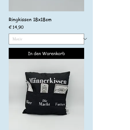
Ringkissen 18x18cm
Preis
€ 14,90
In den Warenkorb