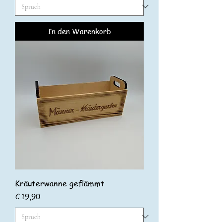
In den Warenkorb
Kräuterwanne geflämmt
Preis
€ 19,90