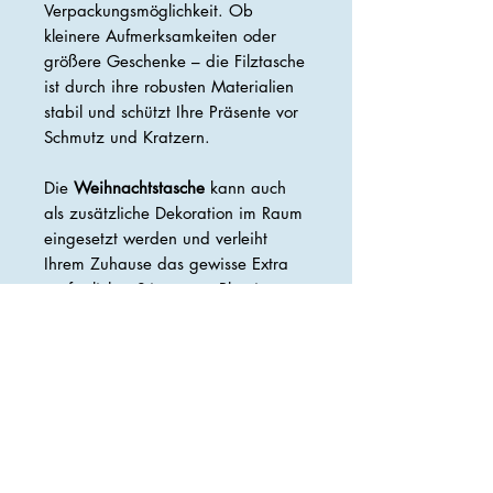
Verpackungsmöglichkeit. Ob
kleinere Aufmerksamkeiten oder
größere Geschenke – die Filztasche
ist durch ihre robusten Materialien
stabil und schützt Ihre Präsente vor
Schmutz und Kratzern.
Die
Weihnachtstasche
kann auch
als zusätzliche Dekoration im Raum
eingesetzt werden und verleiht
Ihrem Zuhause das gewisse Extra
an festlicher Stimmung. Platzieren
Sie die Tasche auf einem Tisch oder
in einem Regal und nutzen Sie sie
als Blickfang für Ihre Gäste.
Die Filztasche für Weihnachten ist
somit nicht nur eine praktische
Geschenkverpackung, sondern auch
eine vielseitige
Dekorationsmöglichkeit für die