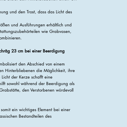
ffnung und den Trost, dass das Licht des
rößen und Ausführungen erhältlich und
estattungszubehörteilen wie Grabvasen,
ombinieren.
chräg 23 cm bei einer Beerdigung
mbolisiert den Abschied von einem
n Hinterbliebenen die Möglichkeit, ihre
icht der Kerze schafft eine
ilft sowohl während der Beerdigung als
Grabstätte, den Verstorbenen würdevoll
 somit ein wichtiges Element bei einer
assischen Bestandteilen des