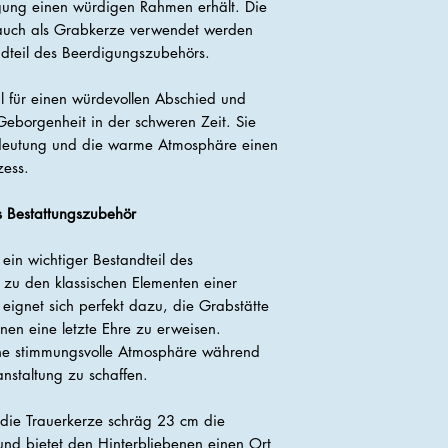
igung einen würdigen Rahmen erhält. Die
auch als Grabkerze verwendet werden
andteil des Beerdigungszubehörs.
l für einen würdevollen Abschied und
 Geborgenheit in der schweren Zeit. Sie
Bedeutung und die warme Atmosphäre einen
zess.
s Bestattungszubehör
ein wichtiger Bestandteil des
zu den klassischen Elementen einer
ignet sich perfekt dazu, die Grabstätte
en eine letzte Ehre zu erweisen.
ine stimmungsvolle Atmosphäre während
staltung zu schaffen.
t die Trauerkerze schräg 23 cm die
und bietet den Hinterbliebenen einen Ort