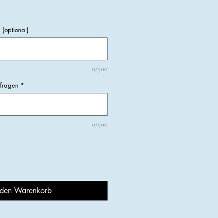
(optional)
0/500
kfragen
*
0/500
 den Warenkorb