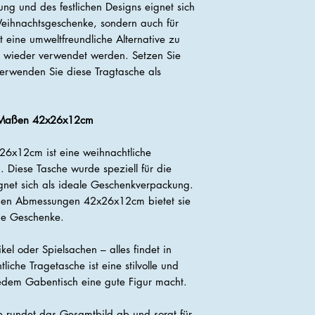
ng und des festlichen Designs eignet sich
Weihnachtsgeschenke, sondern auch für
t eine umweltfreundliche Alternative zu
wieder verwendet werden. Setzen Sie
verwenden Sie diese Tragtasche als
t Maßen 42x26x12cm
26x12cm ist eine weihnachtliche
 Diese Tasche wurde speziell für die
gnet sich als ideale Geschenkverpackung.
d den Abmessungen 42x26x12cm bietet sie
ene Geschenke.
kel oder Spielsachen – alles findet in
liche Tragetasche ist eine stilvolle und
jedem Gabentisch eine gute Figur macht.
he rundet das Gesamtbild ab und sorgt für