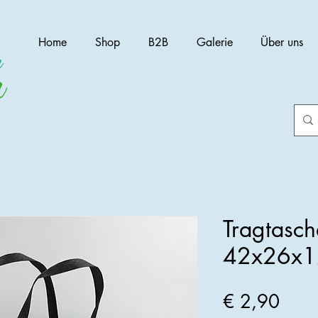
Home
Shop
B2B
Galerie
Über uns
Tragtasc
42x26x
Preis
€ 2,90