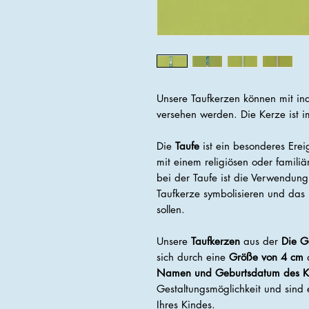
Unsere Taufkerzen können mit i
versehen werden. Die Kerze ist 
Die
Taufe
ist ein besonderes Erei
mit einem religiösen oder familiär
bei der Taufe ist die Verwendung
Taufkerze symbolisieren und das
sollen.
Unsere
Taufkerzen
aus der
Die G
sich durch eine
Größe von 4 cm
a
Namen und Geburtsdatum des K
Gestaltungsmöglichkeit und sind 
Ihres Kindes.