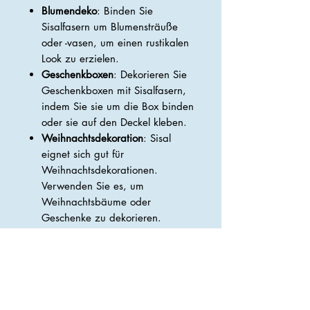
Blumendeko
: Binden Sie
Sisalfasern um Blumensträuße
oder -vasen, um einen rustikalen
Look zu erzielen.
Geschenkboxen
: Dekorieren Sie
Geschenkboxen mit Sisalfasern,
indem Sie sie um die Box binden
oder sie auf den Deckel kleben.
Weihnachtsdekoration
: Sisal
eignet sich gut für
Weihnachtsdekorationen.
Verwenden Sie es, um
Weihnachtsbäume oder
Geschenke zu dekorieren.
Geschenkkarten
: Kleben Sie
kleine Sisalstücke auf
Geschenkkarten, um ihnen eine
texturierte und natürliche Note
zu verleihen.