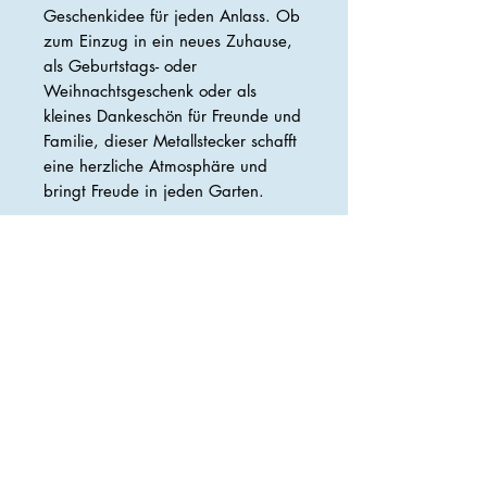
Geschenkidee für jeden Anlass. Ob
zum Einzug in ein neues Zuhause,
als Geburtstags- oder
Weihnachtsgeschenk oder als
kleines Dankeschön für Freunde und
Familie, dieser Metallstecker schafft
eine herzliche Atmosphäre und
bringt Freude in jeden Garten.
Die vielseitige
Verwendungsmöglichkeit und die
große Auswahl an Designs und
Stilen machen den
Metallstecker –
Herz „Herzlich Willkommen“
zu
einem passenden Geschenk für
jeden Geschmack und Anlass.
Holen Sie sich jetzt dieses
wunderschöne Gartenaccessoire als