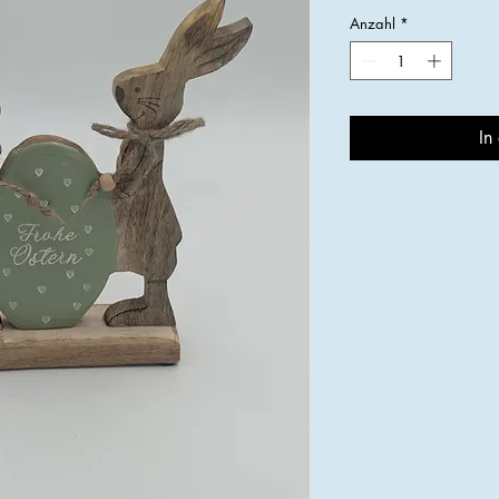
Anzahl
*
In