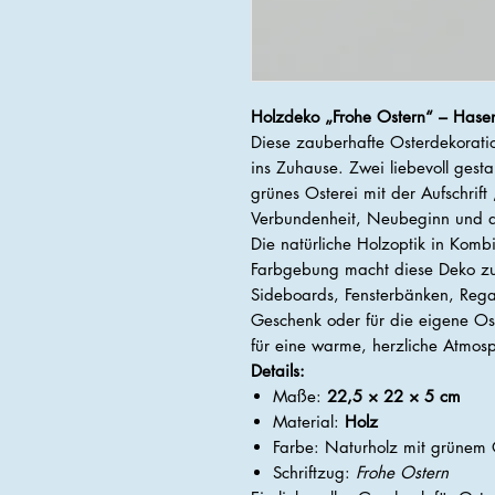
Holzdeko „Frohe Ostern“ – Hasen
Diese zauberhafte Osterdekoratio
ins Zuhause. Zwei liebevoll gest
grünes Osterei mit der Aufschrift
Verbundenheit, Neubeginn und di
Die natürliche Holzoptik in Kombi
Farbgebung macht diese Deko zu
Sideboards, Fensterbänken, Rega
Geschenk oder für die eigene Os
für eine warme, herzliche Atmos
Details:
Maße:
22,5 × 22 × 5 cm
Material:
Holz
Farbe: Naturholz mit grünem 
Schriftzug:
Frohe Ostern