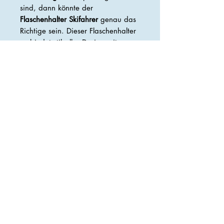
sind, dann könnte der
Flaschenhalter Skifahrer
genau das
Richtige sein. Dieser Flaschenhalter
verbindet stilvolles Design mit
praktischem Nutzen und ist somit
ein Geschenk, das bei jedem
Skifahrer gut ankommt.
Preise verstehen sich inkl.
gesetzlicher Mwst.
Maße: 37x18x14cm