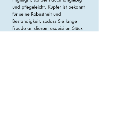
und pflegeleicht. Kupfer ist bekannt
für seine Robustheit und
Beständigkeit, sodass Sie lange
Freude an diesem exquisiten Stück
haben werden. Ein einfaches
Abwischen mit einem trockenen
Tuch reicht aus, um es glänzend
und neuwertig zu halten.
Die Preise verstehen sich inkl. der
gesetzlichen Mwst.
Maße: 35x33x13cm