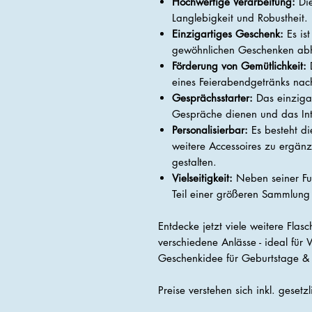
Hochwertige Verarbeitung:
Die
Langlebigkeit und Robustheit.
Einzigartiges Geschenk:
Es ist
gewöhnlichen Geschenken ab
Förderung von Gemütlichkeit:
D
eines Feierabendgetränks nac
Gesprächsstarter:
Das einzigar
Gespräche dienen und das Int
Personalisierbar:
Es besteht di
weitere Accessoires zu ergänz
gestalten.
Vielseitigkeit:
Neben seiner Fun
Teil einer größeren Sammlung
Entdecke jetzt viele weitere Flas
verschiedene Anlässe - ideal für
Geschenkidee für Geburtstage &
Preise verstehen sich inkl. gesetz