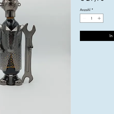
Anzahl
*
In