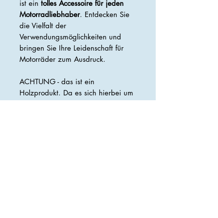
ist ein
tolles Accessoire für jeden
Motorradliebhaber
. Entdecken Sie
die Vielfalt der
Verwendungsmöglichkeiten und
bringen Sie Ihre Leidenschaft für
Motorräder zum Ausdruck.
ACHTUNG - das ist ein
Holzprodukt. Da es sich hierbei um
ein Naturprodukt handelt, das
außerdem mit der Hand verarbeitet
wurde, sieht jedes Produkt anders
aus. Holz hat immer eine
unterschiedliche Holzstruktur, Farbe,
Beschaffenheit, etc...
Preis versteht sich inkl. gesetzlicher
Mwst.
Maße: 36x15x10cm