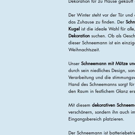
Dekoration für zu Hause gekauft
Der Winter steht vor der Tür und 
das Zuhause zu finden. Der
Schn
Kugel
ist die ideale Wahl für all
Dekoration
suchen. Ob als Gesch
dieser Schneemann ist ein einziga
Weihnachtszeit.
Unser
Schneemann mit Mütze und
durch sein niedliches Design, so
Verarbeitung und die stimmungsvo
Hand des Schneemanns sorgt für 
den Raum in festlichem Glanz ers
Mit diesem
dekorativen Schnee
verschönern, sondern ihn auch i
Eingangsbereich platzieren.
Der Schneemann ist batteriebetr