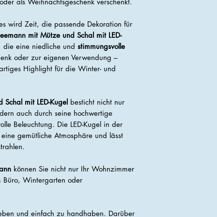
 oder als Weihnachtsgeschenk verschenkt.
es wird Zeit, die passende Dekoration für
eemann mit Mütze und Schal mit LED-
e, die eine niedliche und
stimmungsvolle
enk oder zur eigenen Verwendung –
rtiges Highlight für die Winter- und
 Schal mit LED-Kugel
besticht nicht nur
ndern auch durch seine hochwertige
lle Beleuchtung. Die LED-Kugel in der
eine gemütliche Atmosphäre und lässt
trahlen.
mann
können Sie nicht nur Ihr Wohnzimmer
m Büro, Wintergarten oder
ieben und einfach zu handhaben. Darüber