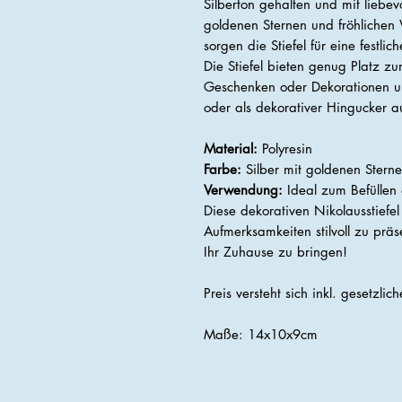
Silberton gehalten und mit liebevo
goldenen Sternen und fröhlichen
sorgen die Stiefel für eine festl
Die Stiefel bieten genug Platz zu
Geschenken oder Dekorationen un
oder als dekorativer Hingucker a
Material:
Polyresin
Farbe:
Silber mit goldenen Ster
Verwendung:
Ideal zum Befüllen 
Diese dekorativen Nikolausstiefel
Aufmerksamkeiten stilvoll zu prä
Ihr Zuhause zu bringen!
Preis versteht sich inkl. gesetzlic
Maße: 14x10x9cm