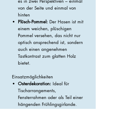
es in zwei Perspektiven – einmal
von der Seite und einmal von
hinten
Plüsch‑Pommel:
Der Hasen ist mit
einem weichen, plüschigen
Pommel versehen, das nicht nur
optisch ansprechend ist, sondern
auch einen angenehmen
Tastkontrast zum glatten Holz
bietet.
Einsatzmöglichkeiten
Osterdekoration:
Ideal für
Tischarrangements,
Fensterrahmen oder als Teil einer
hängenden Frühlingsgirlande.
Kinderzimmer:
Ein süßer
Begleiter zum Aufhängen über
dem Bett oder an der Wand.
Geschenkverpackung:
Perfekt als