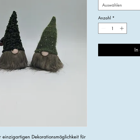
Auswählen
Anzahl
*
In
 einzigartigen Dekorationsmöglichkeit für