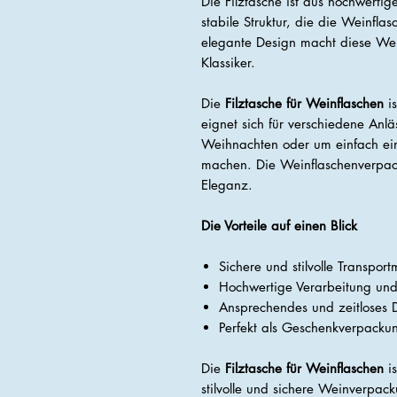
Die Filztasche ist aus hochwertig
stabile Struktur, die die Weinfla
elegante Design macht diese Wei
Klassiker.
Die
Filztasche für Weinflaschen
is
eignet sich für verschiedene Anl
Weihnachten oder um einfach ei
machen. Die Weinflaschenverpacku
Eleganz.
Die Vorteile auf einen Blick
Sichere und stilvolle Transpor
Hochwertige Verarbeitung und 
Ansprechendes und zeitloses 
Perfekt als Geschenkverpacku
Die
Filztasche für Weinflaschen
is
stilvolle und sichere Weinverpac