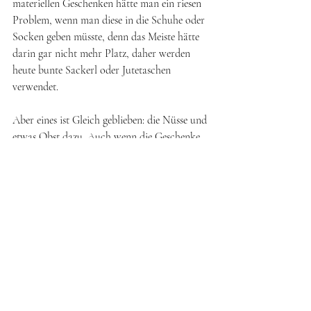
materiellen Geschenken hätte man ein riesen 
Problem, wenn man diese in die Schuhe oder 
Socken geben müsste, denn das Meiste hätte 
darin gar nicht mehr Platz, daher werden 
heute bunte Sackerl oder Jutetaschen 
verwendet. 
Aber eines ist Gleich geblieben: die Nüsse und 
etwas Obst dazu. Auch wenn die Geschenke 
immer größer werden, gibt es fast zu jedem 
Nikolaussackerl ein paar Nüsse und etwas 
Obst. 
Nikolaus
Nikolaussackerl
Weihnachtszeit